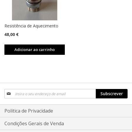
Resistência de Aquecimento
48,00 €
Adicionar ao carrinho
Subscreva
Subscrever
a
nossa
Newsletter:
Politica de Privacidade
Condições Gerais de Venda