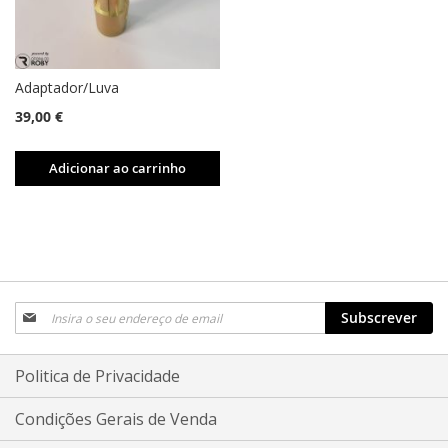
Adaptador/Luva
39,00 €
Adicionar ao carrinho
Subscreva
Subscrever
a
nossa
Newsletter:
Politica de Privacidade
Condições Gerais de Venda