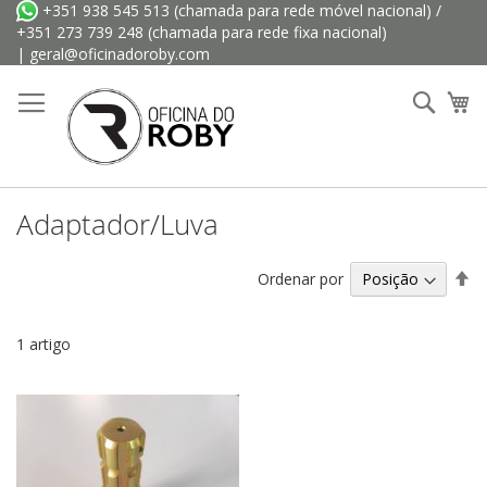
Ir
+351 938 545 513
(chamada para rede móvel nacional) /
para
+351 273 739 248
(chamada para rede fixa nacional)
o
|
geral@oficinadoroby.com
Conteúdo
Searc
O 
Adaptador/Luva
De
Ordenar por
Or
De
1
artigo