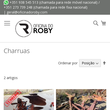
Ir
+351 938 545 513
(chamada para rede móvel nacional) /
para
+351 273 739 248
(chamada para rede fixa nacional)
o
|
geral@oficinadoroby.com
Conteúdo
Searc
O 
Charruas
De
Ordenar por
Or
De
2
artigos